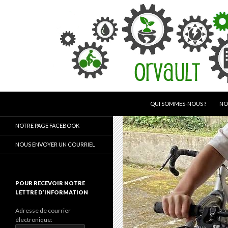
ALLER AU CONTENU
Recherche
Ateliers écolo-citoyens d'Orvault
QUI SOMMES-NOUS ?
NO
L'action citoyenne au service de
NOTRE PAGE FACEBOOK
l'écologie
NOUS ENVOYER UN COURRIEL
POUR RECEVOIR NOTRE
LETTRE D’INFORMATION
Adresse de courrier
électronique: