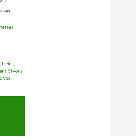
NTAIRE
itesses
 freins,
ant. Si vous
ec vos