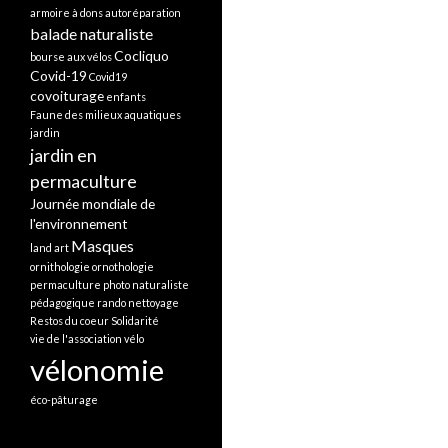
armoire à dons
autoréparation
balade naturaliste
Cocliquo
bourse aux vélos
Covid-19
Covid19
covoiturage
enfants
Faune des milieux aquatiques
jardin
jardin en
permaculture
Journée mondiale de
l'environnement
Masques
land art
ornithologie
ornothologie
permaculture
photo naturaliste
pédagogique
rando nettoyage
Restos du coeur
Solidarité
vie de l'association
vélo
vélonomie
éco-pâturage