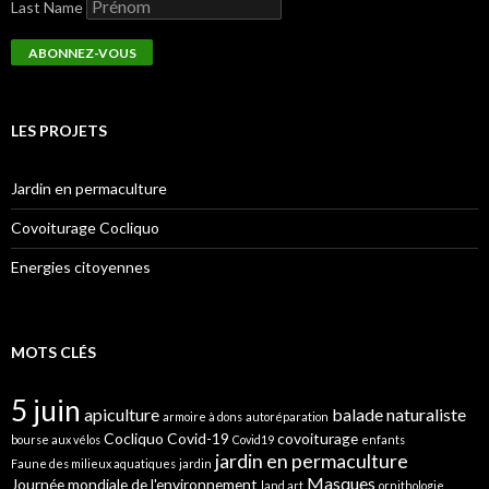
Last Name
LES PROJETS
Jardin en permaculture
Covoiturage Cocliquo
Energies citoyennes
MOTS CLÉS
5 juin
apiculture
balade naturaliste
armoire à dons
autoréparation
Cocliquo
Covid-19
covoiturage
bourse aux vélos
Covid19
enfants
jardin en permaculture
Faune des milieux aquatiques
jardin
Masques
Journée mondiale de l'environnement
land art
ornithologie