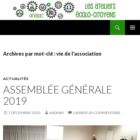
Recherche
Ateliers écolo-citoyens d'Orvault
ALLER
MENU
AU
PRINCI
CONTENU
Archives par mot-clé : vie de l'association
ACTUALITÉS
ASSEMBLÉE GÉNÉRALE
2019
7 DÉCEMBRE 2020
AADMIN
LAISSER UN COMMENTAIRE