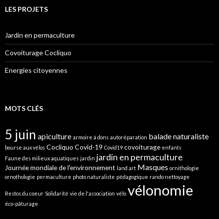
LES PROJETS
Jardin en permaculture
Covoiturage Cocliquo
Energies citoyennes
MOTS CLÉS
5 juin
apiculture
balade naturaliste
armoire à dons
autoréparation
Cocliquo
Covid-19
covoiturage
bourse aux vélos
Covid19
enfants
jardin en permaculture
Faune des milieux aquatiques
jardin
Masques
Journée mondiale de l'environnement
land art
ornithologie
ornothologie
permaculture
photo naturaliste
pédagogique
rando nettoyage
vélonomie
Restos du coeur
Solidarité
vie de l'association
vélo
éco-pâturage