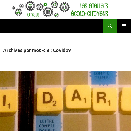
Recherche
Ateliers écolo-citoyens d'Orvault
ALLER
MENU
AU
PRINCI
CONTENU
Archives par mot-clé : Covid19