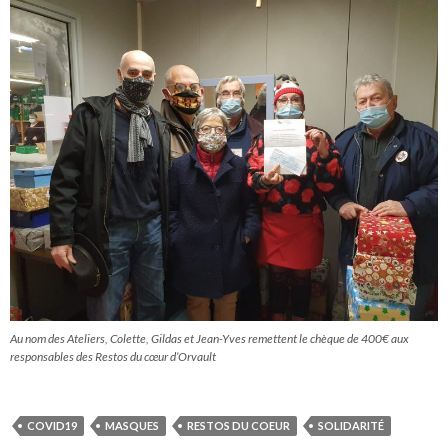
Au nom des Ateliers, Colette, Gildas et Jean-Yves remettent le chèque de 400€ aux
responsables des Restos du cœur d’Orvault
COVID19
MASQUES
RESTOS DU COEUR
SOLIDARITÉ