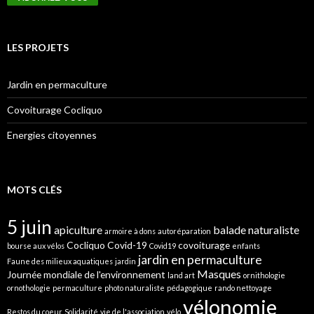
LES PROJETS
Jardin en permaculture
Covoiturage Cocliquo
Energies citoyennes
MOTS CLÉS
5 juin
apiculture
balade naturaliste
armoire à dons
autoréparation
Cocliquo
Covid-19
covoiturage
bourse aux vélos
Covid19
enfants
jardin en permaculture
Faune des milieux aquatiques
jardin
Masques
Journée mondiale de l'environnement
land art
ornithologie
ornothologie
permaculture
photo naturaliste
pédagogique
rando nettoyage
vélonomie
Restos du coeur
Solidarité
vie de l'association
vélo