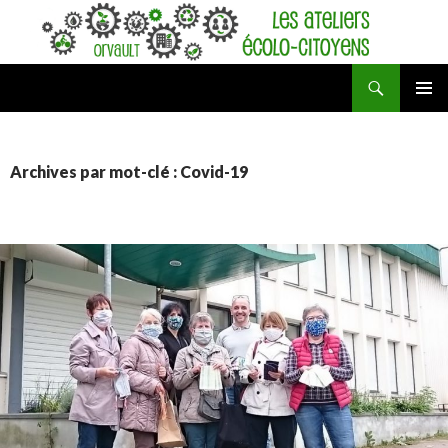
Recherche
Ateliers écolo-citoyens d'Orvault
ALLER
MENU
AU
PRINCI
CONTENU
Archives par mot-clé : Covid-19