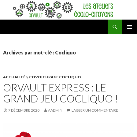
Recherche
Ateliers écolo-citoyens d'Orvault
ALLER
MENU
AU
PRINCI
CONTENU
Archives par mot-clé : Cocliquo
ACTUALITÉS
,
COVOITURAGE COCLIQUO
ORVAULT EXPRESS : LE
GRAND JEU COCLIQUO !
7 DÉCEMBRE 2020
AADMIN
LAISSER UN COMMENTAIRE